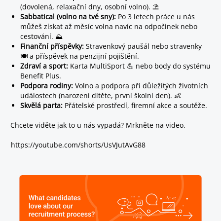
(dovolená, relaxační dny, osobní volno). ⛱️
Sabbatical (volno na tvé sny):
Po 3 letech práce u nás
můžeš získat až měsíc volna navíc na odpočinek nebo
cestování. ⛰️
Finanční příspěvky:
Stravenkový paušál nebo stravenky
🍽️ a příspěvek na penzijní pojištění.
Zdraví a sport:
Karta MultiSport 💪 nebo body do systému
Benefit Plus.
Podpora rodiny:
Volno a podpora při důležitých životních
událostech (narození dítěte, první školní den). 👶
Skvělá parta:
Přátelské prostředí, firemní akce a soutěže.
Chcete viděte jak to u nás vypadá? Mrkněte na video.
https://youtube.com/shorts/UsVJutAvG88