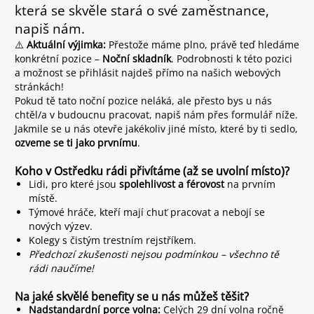
která se skvěle stará o své zaměstnance,
napiš nám.
⚠️
Aktuální výjimka:
Přestože máme plno, právě teď hledáme
konkrétní pozice –
Noční skladník
. Podrobnosti k této pozici
a možnost se přihlásit najdeš přímo na našich webových
stránkách!
Pokud tě tato noční pozice neláká, ale přesto bys u nás
chtěl/a v budoucnu pracovat, napiš nám přes formulář níže.
Jakmile se u nás otevře jakékoliv jiné místo, které by ti sedlo,
ozveme se ti jako prvnímu
.
Koho v Ostředku rádi přivítáme (až se uvolní místo)?
Lidi, pro které jsou
spolehlivost a férovost
na prvním
místě.
Týmové hráče, kteří mají chuť pracovat a nebojí se
nových výzev.
Kolegy s čistým trestním rejstříkem.
Předchozí zkušenosti nejsou podmínkou – všechno tě
rádi naučíme!
Na jaké skvělé benefity se u nás můžeš těšit?
Nadstandardní porce volna:
Celých 29 dní volna ročně